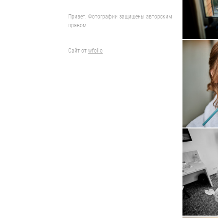
Привет. Фотографии защищены авторским
правом.
Сайт от
wfolio